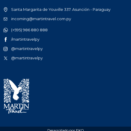
Santa Margarita de Youville 337. Asunción - Paraguay
incoming@martintravel.com.py
(+595) 986 880 888
/martintravelpy
@martintravelpy
@martintravelpy
Desarrollado por EKO